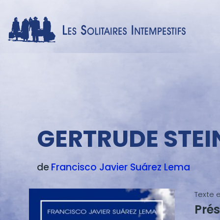
Menu
texte
GERTRUDE STEIN
de
Francisco Javier
Suárez Lema
Texte 
Prés
Blocs