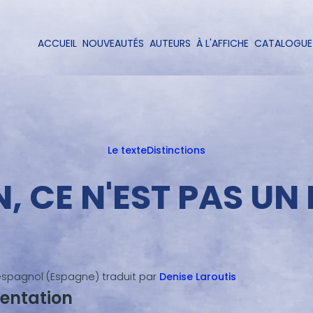
Aller
au
contenu
ACCUEIL
NOUVEAUTÉS
AUTEURS
À L'AFFICHE
CATALOGUE
Navigation
principal
principale
Le texte
Distinctions
, CE N'EST PAS UN
espagnol (Espagne)
traduit par
Denise
Laroutis
entation