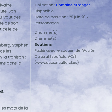
ivaine
Collection :
Domaine étranger
ture. Son
Disponible
ui vaut des
Date de parution :
29 juin 2017
ée de son
Personnages
 celle de
2 homme(s)
2 femme(s)
Soutiens
enberg, Stephen
Publié avec le soutien de l’Acción
ce les
Cultural Española, AC/E
, la trahison ;
(www.accioncultural.es).
ens dans la
es
 les mots de la