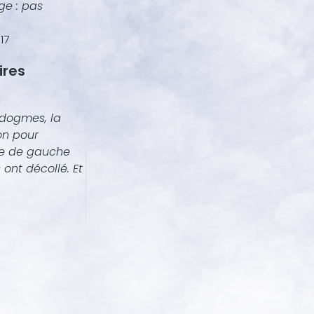
ge : pas
17
ires
 dogmes, la
on pour
ine de gauche
 ont décollé. Et