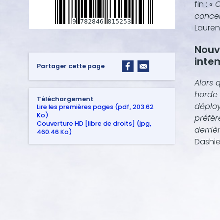
fin :
« 
concer
9
782846
815253
Laure
Nouv
inte
Partager cette page
Alors 
horde 
Téléchargement
déploy
Lire les premières pages (pdf, 203.62
Ko)
préfér
Couverture HD [libre de droits] (jpg,
derriè
460.46 Ko)
Dashie