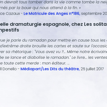
On devrait tous tomber dans la vie comme tombe la nei
nés par la boue qui nous attend à la fin. »
nce Cazaux -
Le Matricule des Anges n°186,
septembre 20
elle dramaturgie espagnole, chez Les solita
mpestifs
que je parle du ramadan pour mettre en cause tous les
d'extrême droite brouille les cartes et saute sur l'occasi
er sa rhétorique : "Vous avez vu ?... Même notre écriva
ée se lance et diabolise le ramadan." Le livre... les ventes
re toute cette merde : mon éditeur.
...
ll Donello -
Médiapart/Les Dits du théâtre,
25 juillet 2017