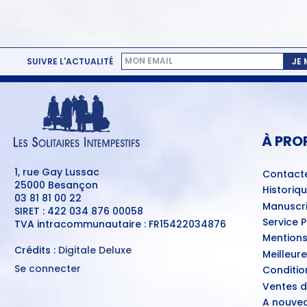
SUIVRE L'ACTUALITÉ
JE
MENU
PIED
DE
PAGE
À PRO
1, rue Gay Lussac
Contact
25000 Besançon
Historiq
03 81 81 00 22
Manuscri
SIRET : 422 034 876 00058
Service 
TVA intracommunautaire : FR15422034876
Mentions
Crédits :
Digitale Deluxe
Meilleur
Se connecter
Conditio
MENU
Ventes d
DU
COMPTE
A nouvea