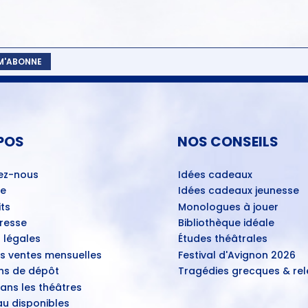
 M'ABONNE
POS
NOS CONSEILS
ez-nous
Idées cadeaux
ue
Idées cadeaux jeunesse
ts
Monologues à jouer
Presse
Bibliothèque idéale
 légales
Études théâtrales
es ventes mensuelles
Festival d'Avignon 2026
ns de dépôt
Tragédies grecques & rele
ans les théâtres
u disponibles