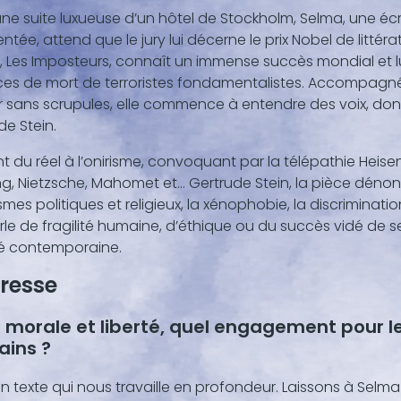
ne suite luxueuse d’un hôtel de Stockholm, Selma, une écr
nu
tée, attend que le jury lui décerne le prix Nobel de littéra
,
 Les Imposteurs, connaît un immense succès mondial et l
s de mort de terroristes fondamentalistes. Accompagn
r sans scrupules, elle commence à entendre des voix, dont
de Stein.
t du réel à l’onirisme, convoquant par la télépathie Heis
g, Nietzsche, Mahomet et… Gertrude Stein, la pièce dénon
mes politiques et religieux, la xénophobie, la discrimination
arle de fragilité humaine, d’éthique ou du succès vidé de s
é contemporaine.
resse
e morale et liberté, quel engagement pour l
ains ?
un texte qui nous travaille en profondeur. Laissons à Selma