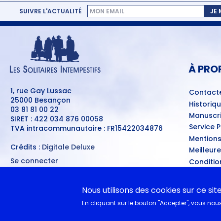
SUIVRE L'ACTUALITÉ
JE
MENU
PIED
DE
PAGE
À PRO
1, rue Gay Lussac
Contact
25000 Besançon
Historiq
03 81 81 00 22
Manuscri
SIRET : 422 034 876 00058
Service 
TVA intracommunautaire : FR15422034876
Mentions
Crédits :
Digitale Deluxe
Meilleur
Se connecter
Conditio
MENU
Ventes d
DU
COMPTE
A nouvea
DE
Nous utilisons des cookies sur ce sit
L'UTILISATEUR
En cliquant sur le bouton "Accepter", vous nous 
EN CL