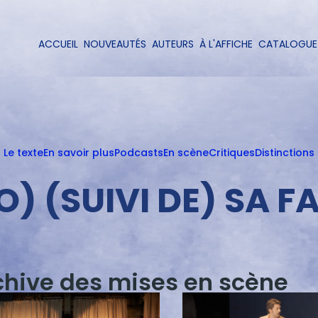
Aller
au
contenu
ACCUEIL
NOUVEAUTÉS
AUTEURS
À L'AFFICHE
CATALOGUE
Navigation
principal
principale
Le texte
En savoir plus
Podcasts
En scène
Critiques
Distinctions
O) (SUIVI DE) SA 
chive des mises en scène