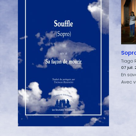
Sopro
Tiago 
07 juil.