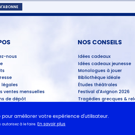
 M'ABONNE
POS
NOS CONSEILS
ez-nous
Idées cadeaux
ue
Idées cadeaux jeunesse
ts
Monologues à jouer
Presse
Bibliothèque idéale
 légales
Études théâtrales
es ventes mensuelles
Festival d'Avignon 2026
ns de dépôt
Tragédies grecques & rele
ans les théâtres
u disponibles
e pour améliorer votre expérience d'utilisateur.
En savoir plus
autorisez à le faire.
ASSE