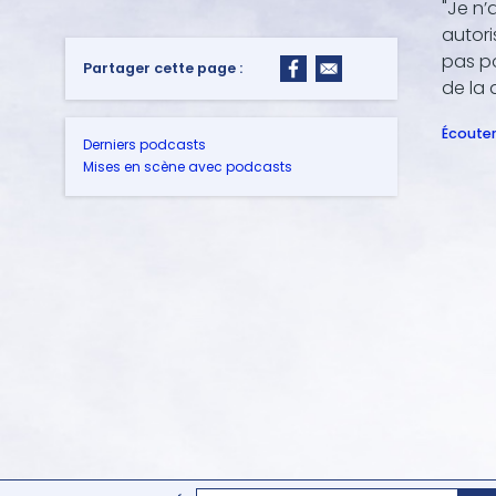
"Je n’
autori
pas po
Partager cette page :
de la 
Écouter
Derniers podcasts
Mises en scène avec podcasts