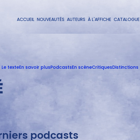
Aller
au
contenu
ACCUEIL
NOUVEAUTÉS
AUTEURS
À L'AFFICHE
CATALOGUE
Navigation
principal
principale
Le texte
En savoir plus
Podcasts
En scène
Critiques
Distinctions
É
rniers podcasts