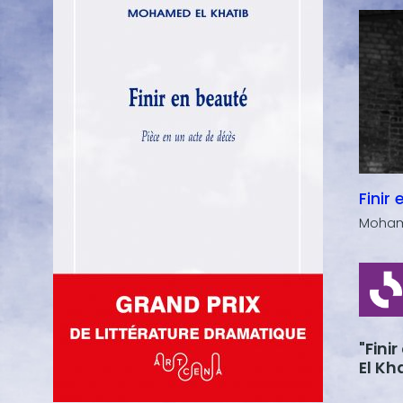
Finir
Moham
"Fini
El Kh