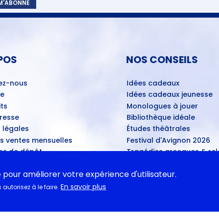
 M'ABONNE
POS
NOS CONSEILS
ez-nous
Idées cadeaux
ue
Idées cadeaux jeunesse
ts
Monologues à jouer
Presse
Bibliothèque idéale
 légales
Études théâtrales
es ventes mensuelles
Festival d'Avignon 2026
ns de dépôt
Tragédies grecques & rele
ans les théâtres
e pour améliorer votre expérience d'utilisateur.
u disponibles
En savoir plus
autorisez à le faire.
ASSE