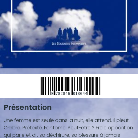
9
782846
813044
Présentation
Blocs
de
Une femme est seule dans la nuit‚ elle attend. Il pleut.
contenu
Ombre. Prétexte. Fantôme. Peut-être ? Frêle apparition
(texte,
qui parle et dit sa déchirure, sa blessure à jamais
vidéo,