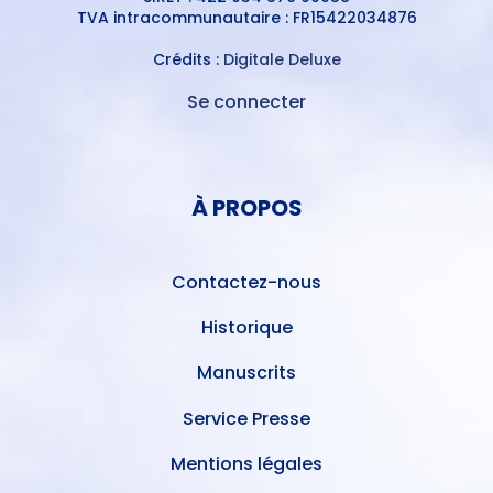
TVA intracommunautaire : FR15422034876
Crédits :
Digitale Deluxe
Se connecter
MENU
DU
MENU
COMPTE
PIED
DE
À PROPOS
DE
L'UTILISATEUR
PAGE
Contactez-nous
Historique
Manuscrits
Service Presse
Mentions légales