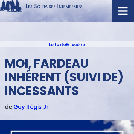
Aller
au
contenu
Navigation
principal
principale
Le texte
En scène
ACCUEIL
Menu
NOUVEAUTÉS
texte
MOI, FARDEAU
AUTEURS
INHÉRENT (SUIVI DE)
À L'AFFICHE
INCESSANTS
CATALOGUE
DISTINCTIONS
de
Guy
Régis Jr
CRITIQUES
PODCASTS