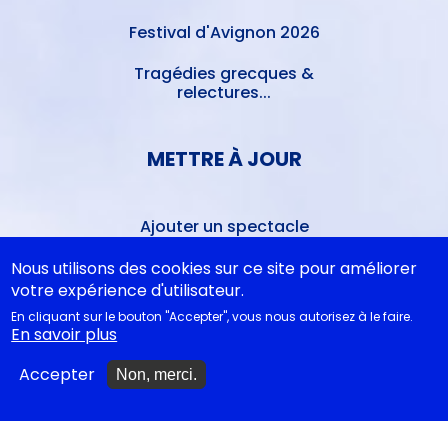
Festival d'Avignon 2026
Tragédies grecques &
relectures...
METTRE À JOUR
Ajouter un spectacle
Ajouter un événement
Nous utilisons des cookies sur ce site pour améliorer
votre expérience d'utilisateur.
La lettre des artistes à
En cliquant sur le bouton "Accepter", vous nous autorisez à le faire.
Emmanuel Macron
En savoir plus
Accepter
Non, merci.
EN CLASSE