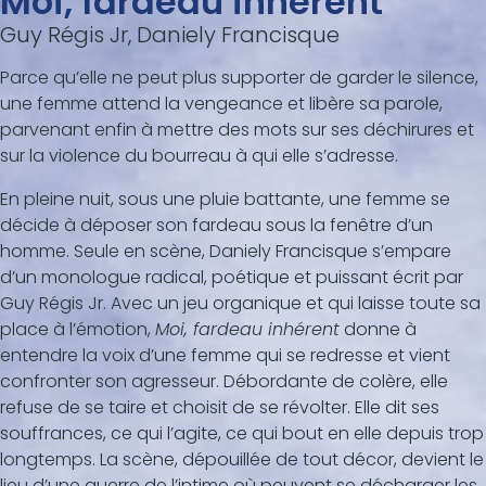
Moi, fardeau inhérent
Guy Régis Jr, Daniely Francisque
Parce qu’elle ne peut plus supporter de garder le silence,
une femme attend la vengeance et libère sa parole,
parvenant enfin à mettre des mots sur ses déchirures et
sur la violence du bourreau à qui elle s’adresse.
En pleine nuit, sous une pluie battante, une femme se
décide à déposer son fardeau sous la fenêtre d’un
homme. Seule en scène, Daniely Francisque s’empare
d’un monologue radical, poétique et puissant écrit par
Guy Régis Jr. Avec un jeu organique et qui laisse toute sa
place à l’émotion,
Moi, fardeau inhérent
donne à
entendre la voix d’une femme qui se redresse et vient
confronter son agresseur. Débordante de colère, elle
refuse de se taire et choisit de se révolter. Elle dit ses
souffrances, ce qui l’agite, ce qui bout en elle depuis trop
longtemps. La scène, dépouillée de tout décor, devient le
lieu d’une guerre de l’intime où peuvent se décharger les