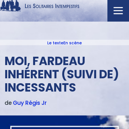
Aller
au
contenu
Navigation
principal
principale
Le texte
En scène
ACCUEIL
Menu
NOUVEAUTÉS
texte
MOI, FARDEAU
AUTEURS
INHÉRENT (SUIVI DE)
À L'AFFICHE
INCESSANTS
CATALOGUE
DISTINCTIONS
de
Guy
Régis Jr
CRITIQUES
PODCASTS