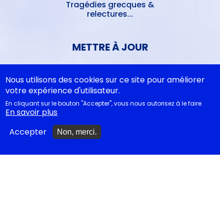
Tragédies grecques &
relectures...
METTRE À JOUR
Nous utilisons des cookies sur ce site pour améliorer
Ajouter un spectacle
votre expérience d'utilisateur.
Ajouter un événement
En cliquant sur le bouton "Accepter", vous nous autorisez à le faire.
En savoir plus
La lettre des artistes à
Emmanuel Macron
Accepter
Non, merci.
EN CLASSE
Documentations
pédagogiques