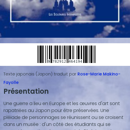
9
782912
464194
Texte japonais (Japon)
traduit par
Rose-Marie
Makino-
Fayolle
Présentation
Blocs
de
Une guerre a lieu en Europe et les œuvres d'art sont
contenu
rapatriées au Japon pour être préservées. Une
(texte,
pléiade de personnages se réunissent ou se croisent
vidéo,
dans un musée : d'un côté des étudiants qui se
...)