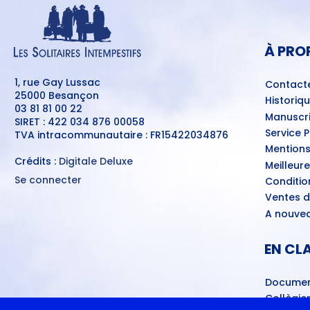
MENU
PIED
DE
PAGE
À PRO
1, rue Gay Lussac
Contact
25000 Besançon
Historiq
03 81 81 00 22
Manuscri
SIRET : 422 034 876 00058
Service 
TVA intracommunautaire : FR15422034876
Mentions
Crédits :
Digitale Deluxe
Meilleur
Se connecter
Conditio
MENU
Ventes d
DU
COMPTE
A nouvea
DE
L'UTILISATEUR
EN CL
Documen
Collègie