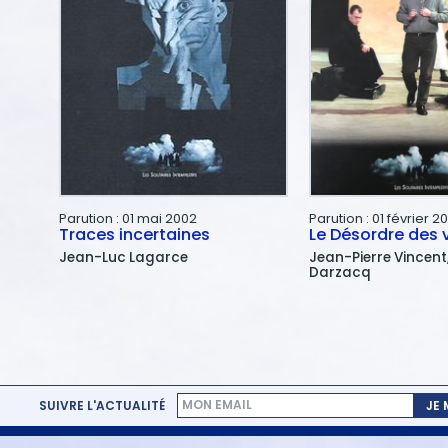
Parution :
01 mai 2002
Parution :
01 février 2
Traces incertaines
Le Désordre des 
Jean-Luc
Lagarce
Jean-Pierre
Vincent
Darzacq
SUIVRE L'ACTUALITÉ
JE