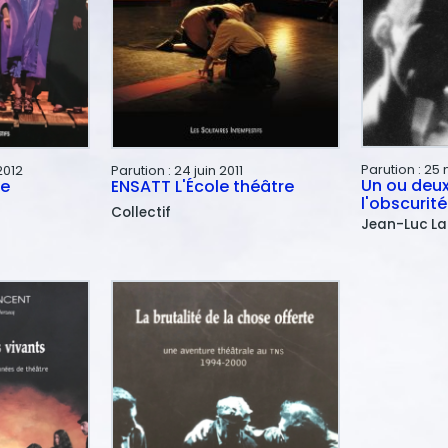
Parution :
25 
2012
Parution :
24 juin 2011
Un ou deux
re
ENSATT L'École théâtre
l'obscurité
Collectif
Jean-Luc
L