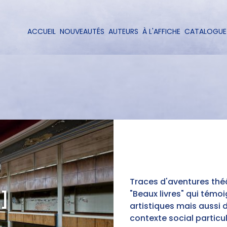
Aller
au
contenu
ACCUEIL
NOUVEAUTÉS
AUTEURS
À L'AFFICHE
CATALOGUE
Navigation
principal
principale
Traces d'aventures théâ
"Beaux livres" qui tém
]
artistiques mais aussi d
contexte social particul