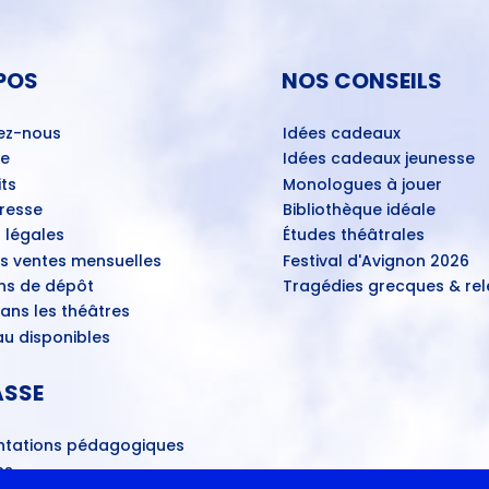
POS
NOS CONSEILS
ez-nous
Idées cadeaux
ue
Idées cadeaux jeunesse
ts
Monologues à jouer
Presse
Bibliothèque idéale
 légales
Études théâtrales
es ventes mensuelles
Festival d'Avignon 2026
ns de dépôt
Tragédies grecques & rele
ans les théâtres
u disponibles
ASSE
tations pédagogiques
ns