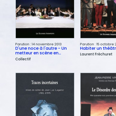
Parution :
14 novembre 2013
Parution :
15 octobre 
D'une noce à l'autre - Un
Habiter un théât
metteur en scène en
Laurent
Fréchuret
banlieue
Collectif