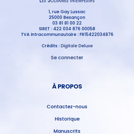
1, rue Gay Lussac
25000 Besançon
03 81 81 00 22
SIRET : 422 034 876 00058
TVA intracommunautaire : FR15422034876
Crédits :
Digitale Deluxe
Se connecter
MENU
DU
MENU
COMPTE
PIED
DE
À PROPOS
DE
L'UTILISATEUR
PAGE
Contactez-nous
Historique
Manuscrits