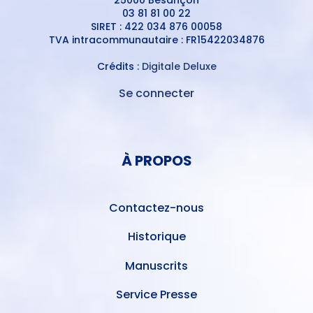
03 81 81 00 22
SIRET : 422 034 876 00058
TVA intracommunautaire : FR15422034876
Crédits :
Digitale Deluxe
Se connecter
MENU
DU
MENU
COMPTE
PIED
DE
À PROPOS
DE
L'UTILISATEUR
PAGE
Contactez-nous
Historique
Manuscrits
Service Presse