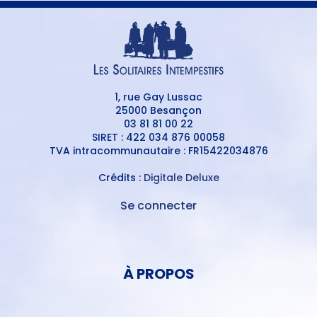
1, rue Gay Lussac
25000 Besançon
03 81 81 00 22
SIRET : 422 034 876 00058
TVA intracommunautaire : FR15422034876
Crédits :
Digitale Deluxe
Se connecter
MENU
DU
MENU
COMPTE
PIED
DE
À PROPOS
DE
L'UTILISATEUR
PAGE