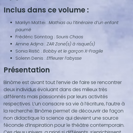
Inclus dans ce volume :
Marilyn Mattei :
Mathias ou l’itinéraire d’un enfant
paumé
Frédéric Sonntag :
Souris Chaos
Amine Adjina :
ZAR Zone(s) à risque(s)
Sonia Ristić :
Bobby et le garçon X-Fragile
Solenn Denis :
Effleurer l’abysse
Présentation
Binôme est avant tout l’envie de faire se rencontrer
deux individus évoluant dans des milieux très
différents mais passionnés par leurs activités
respectives. L’un consacre sa vie à l’écriture, l’autre à
la recherche. Binôme permet de découvrir de façon
non didactique la science qui devient une source
féconde d’inspiration pour le théâtre contemporain.
Ces deux univers, a priori si différents, s’enrichissent