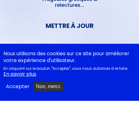
relectures...
METTRE À JOUR
Ajouter un spectacle
Nous utilisons des cookies sur ce site pour améliorer
Ajouter un événement
votre expérience d'utilisateur.
En cliquant sur le bouton "Accepter", vous nous autorisez à le faire.
La lettre des artistes à
En savoir plus
Emmanuel Macron
Accepter
Non, merci.
EN CLASSE
Documentations
pédagogiques
Collègiens