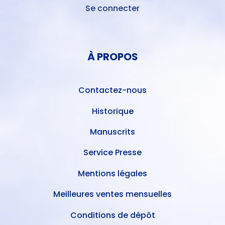
Se connecter
MENU
DU
MENU
COMPTE
PIED
DE
À PROPOS
DE
L'UTILISATEUR
PAGE
Contactez-nous
Historique
Manuscrits
Service Presse
Mentions légales
Meilleures ventes mensuelles
Conditions de dépôt