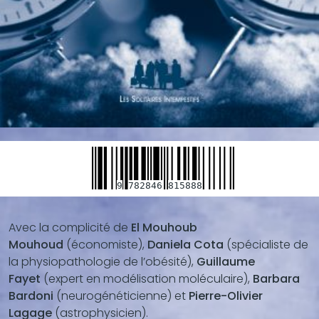
9
782846
815888
Avec la complicité de
El Mouhoub
Blocs
Mouhoud
(économiste),
Daniela Cota
(spécialiste de
de
la physiopathologie de l’obésité),
Guillaume
contenu
Fayet
(expert en modélisation moléculaire),
Barbara
(texte,
Bardoni
(neurogénéticienne) et
Pierre-Olivier
vidéo,
Lagage
(astrophysicien).
...)