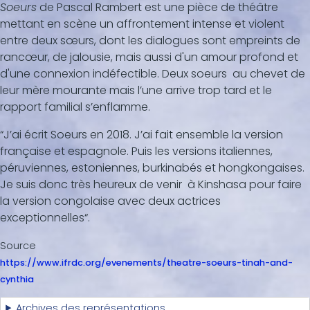
Soeurs
de Pascal Rambert est une pièce de théâtre
mettant en scène un affrontement intense et violent
entre deux sœurs, dont les dialogues sont empreints de
rancœur, de jalousie, mais aussi d'un amour profond et
d'une connexion indéfectible. Deux soeurs au chevet de
leur mère mourante mais l’une arrive trop tard et le
rapport familial s’enflamme.
“J’ai écrit Soeurs en 2018. J’ai fait ensemble la version
française et espagnole. Puis les versions italiennes,
péruviennes, estoniennes, burkinabés et hongkongaises.
Je suis donc très heureux de venir à Kinshasa pour faire
la version congolaise avec deux actrices
exceptionnelles“.
Source
https://www.ifrdc.org/evenements/theatre-soeurs-tinah-and-
cynthia
Archives des représentations