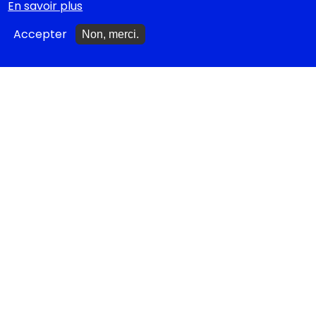
En savoir plus
Ajouter un spectacle
Accepter
Non, merci.
Ajouter un événement
La lettre des artistes à
Emmanuel Macron
EN CLASSE
Documentations
pédagogiques
Collègiens
Cycle 4 - Propositions
d’œuvres littéraires
Lycéens