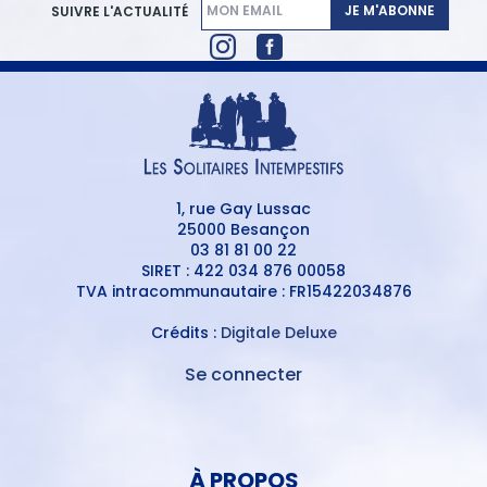
JE M'ABONNE
SUIVRE L'ACTUALITÉ
1, rue Gay Lussac
25000 Besançon
03 81 81 00 22
SIRET : 422 034 876 00058
TVA intracommunautaire : FR15422034876
Crédits :
Digitale Deluxe
Se connecter
MENU
DU
MENU
COMPTE
PIED
DE
À PROPOS
DE