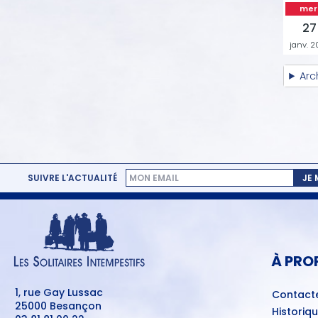
mer
27
janv. 2
Arc
SUIVRE L'ACTUALITÉ
JE
MENU
PIED
DE
PAGE
À PRO
1, rue Gay Lussac
Contact
25000 Besançon
Historiq