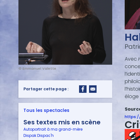
Ha
Patri
Avec
concep
© Emmanuel Valette
l’iden
philol
l’hist
Partager cette page :
éloge 
Sourc
Tous les spectacles
https:/
Cr
Ses textes mis en scène
Autoportrait à ma grand-mère
Dispak Dispac'h