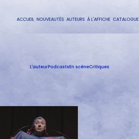
Aller
au
contenu
ACCUEIL
NOUVEAUTÉS
AUTEURS
À L'AFFICHE
CATALOGUE
Navigation
principal
principale
L'auteur
Podcasts
En scène
Critiques