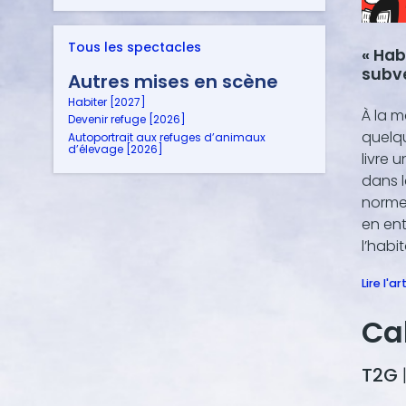
Tous les spectacles
« Hab
subv
Autres mises en scène
Habiter [2027]
À la m
Devenir refuge [2026]
quelqu
Autoportrait aux refuges d’animaux
d’élevage [2026]
livre 
dans l
norme
en en
l’habit
Lire l'ar
Ca
T2G