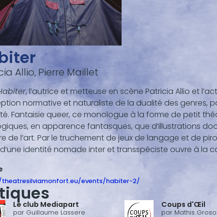
biter
cia Allio, Pierre Maillet
Habiter
, l’autrice et metteuse en scène Patricia Allio et l’a
tion normative et naturaliste de la dualité des genres, p
tité. Fantaisie queer, ce monologue à la forme de petit thé
ogiques, en apparence fantasques, que d’illustrations do
oire de l’art. Par le truchement de jeux de langage et d
d’une identité nomade inter et transspéciste ouvre à la c
e
/theatresilviamonfort.eu/events/habiter-2/
itiques
Le club Mediapart
Coups d'Œil
par
Guillaume Lassere
par
Mathis Groso