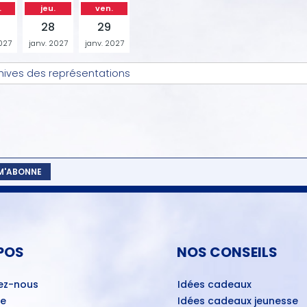
.
jeu.
ven.
28
29
027
janv. 2027
janv. 2027
hives des représentations
 M'ABONNE
POS
NOS CONSEILS
ez-nous
Idées cadeaux
ue
Idées cadeaux jeunesse