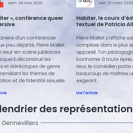
sam. 24 mai 2025
ven. 21 mars 202
iter », conférence queer
Habiter, le cours d’é
ersive
textuel de Patricia Al
anière d’un conférencier
Pierre Maillet s’affiche s
e peu déjanté, Pierre Maillet
complexe dans le plus s
un seul-en-scène jubilatoire
appareil. Ton pédagogi
equel il déconstruit les
bonhomie à toute épreu
s et stéréotypes de genre
rieur, le comédien porte
tremêlant les thèmes de
beaucoup de maîtrise u
ation et de l’identité sexuelle.
exigeant.
ticle
Lire l'article
lendrier des représentation
| Gennevilliers