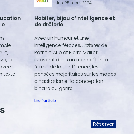
5
lun. 25 mars 2024
ducation
Habiter, bijou d’intelligence et
lio
de drôlerie
ans
Avec un humour et une
imple
intelligence féroces,
Habiter
de
que,
Patricia Allio et Pierre Maillet
ve, œil
subvertit dans un même élan la
 avec
forme de la conférence, les
n texte
pensées majoritaires sur les modes
d’habitation et la conception
binaire du genre.
Lire l'article
s
Réserver