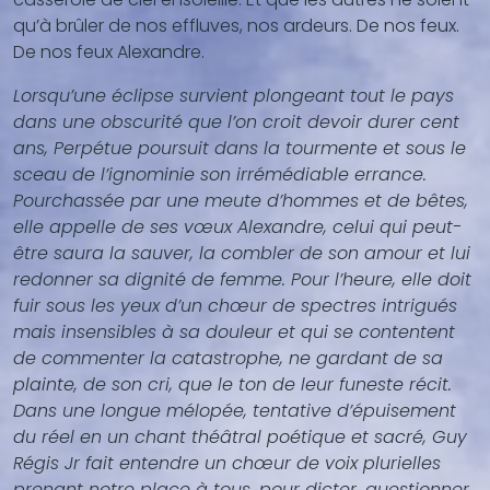
qu’à brûler de nos effluves, nos ardeurs. De nos feux.
De nos feux Alexandre.
Lorsqu’une éclipse survient plongeant tout le pays
dans une obscurité que l’on croit devoir durer cent
ans, Perpétue poursuit dans la tourmente et sous le
sceau de l’ignominie son irrémédiable errance.
Pourchassée par une meute d’hommes et de bêtes,
elle appelle de ses vœux Alexandre, celui qui peut-
être saura la sauver, la combler de son amour et lui
redonner sa dignité de femme. Pour l’heure, elle doit
fuir sous les yeux d’un chœur de spectres intrigués
mais insensibles à sa douleur et qui se contentent
de commenter la catastrophe, ne gardant de sa
plainte, de son cri, que le ton de leur funeste récit.
Dans une longue mélopée, tentative d’épuisement
du réel en un chant théâtral poétique et sacré, Guy
Régis Jr fait entendre un chœur de voix plurielles
prenant notre place à tous, pour dicter, questionner