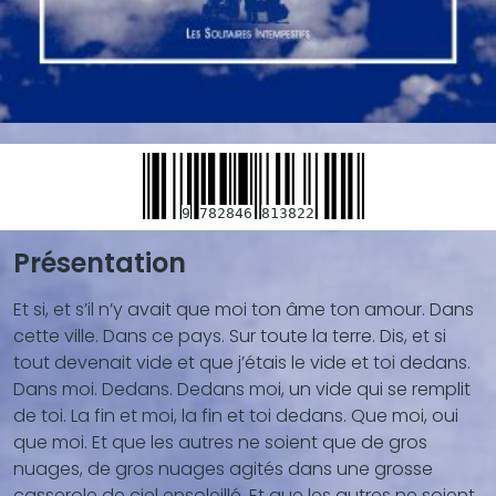
9
782846
813822
Présentation
Blocs
de
Et si, et s’il n’y avait que moi ton âme ton amour. Dans
contenu
cette ville. Dans ce pays. Sur toute la terre. Dis, et si
(texte,
tout devenait vide et que j’étais le vide et toi dedans.
vidéo,
Dans moi. Dedans. Dedans moi, un vide qui se remplit
...)
de toi. La fin et moi, la fin et toi dedans. Que moi, oui
que moi. Et que les autres ne soient que de gros
nuages, de gros nuages agités dans une grosse
casserole de ciel ensoleillé. Et que les autres ne soient