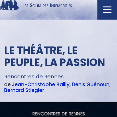
Aller
au
contenu
Navigation
principal
principale
ACCUEIL
Menu
LE THÉÂTRE, LE
NOUVEAUTÉS
texte
AUTEURS
PEUPLE, LA PASSION
À L'AFFICHE
CATALOGUE
Rencontres de Rennes
de
Jean-Christophe
Bailly
Denis
Guénoun
DISTINCTIONS
Bernard
Stiegler
CRITIQUES
PODCASTS