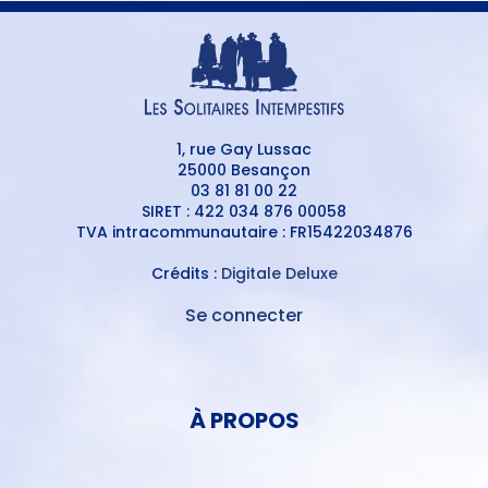
1, rue Gay Lussac
25000 Besançon
03 81 81 00 22
SIRET : 422 034 876 00058
TVA intracommunautaire : FR15422034876
Crédits :
Digitale Deluxe
Se connecter
MENU
DU
MENU
COMPTE
PIED
DE
À PROPOS
DE
L'UTILISATEUR
PAGE