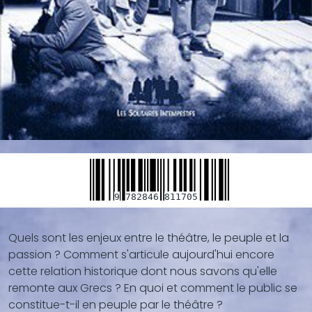
9
782846
811705
Quels sont les enjeux entre le théâtre, le peuple et la
Blocs
passion ? Comment s'articule aujourd'hui encore
de
cette relation historique dont nous savons qu'elle
contenu
remonte aux Grecs ? En quoi et comment le public se
(texte,
constitue-t-il en peuple par le théâtre ?
vidéo,