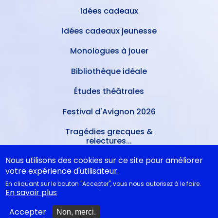
Idées cadeaux
Idées cadeaux jeunesse
Monologues à jouer
Bibliothèque idéale
Études théâtrales
Festival d'Avignon 2026
Tragédies grecques &
relectures...
Nous utilisons des cookies sur ce site pour améliorer
votre expérience d'utilisateur.
METTRE À JOUR
En cliquant sur le bouton "Accepter", vous nous autorisez à le faire.
En savoir plus
Ajouter un spectacle
Accepter
Non, merci.