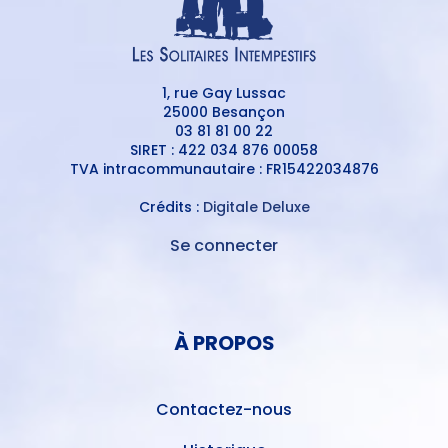
1, rue Gay Lussac
25000 Besançon
03 81 81 00 22
SIRET : 422 034 876 00058
TVA intracommunautaire : FR15422034876
Crédits :
Digitale Deluxe
Se connecter
MENU
DU
MENU
COMPTE
PIED
DE
À PROPOS
DE
L'UTILISATEUR
PAGE
Contactez-nous