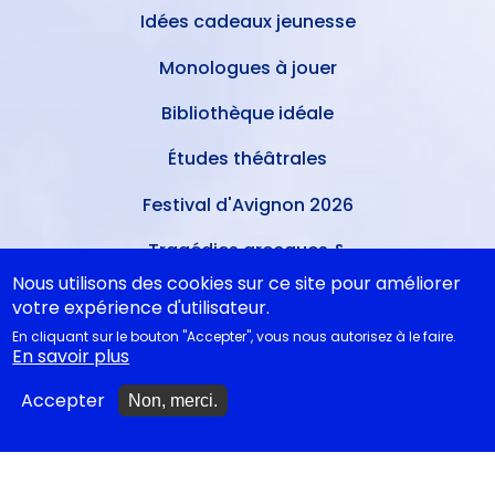
Idées cadeaux jeunesse
Monologues à jouer
Bibliothèque idéale
Études théâtrales
Festival d'Avignon 2026
Tragédies grecques &
relectures...
Nous utilisons des cookies sur ce site pour améliorer
votre expérience d'utilisateur.
En cliquant sur le bouton "Accepter", vous nous autorisez à le faire.
METTRE À JOUR
En savoir plus
Accepter
Non, merci.
Ajouter un spectacle
Ajouter un événement