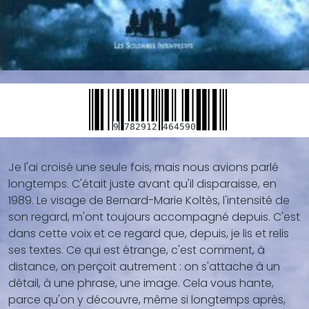
9
782912
464590
Je l'ai croisé une seule fois, mais nous avions parlé
Blocs
longtemps. C'était juste avant qu'il disparaisse, en
de
1989. Le visage de Bernard-Marie Koltès, l'intensité de
contenu
son regard, m'ont toujours accompagné depuis. C'est
(texte,
dans cette voix et ce regard que, depuis, je lis et relis
vidéo,
ses textes. Ce qui est étrange, c'est comment, à
...)
distance, on perçoit autrement : on s'attache à un
détail, à une phrase, une image. Cela vous hante,
parce qu'on y découvre, même si longtemps après,