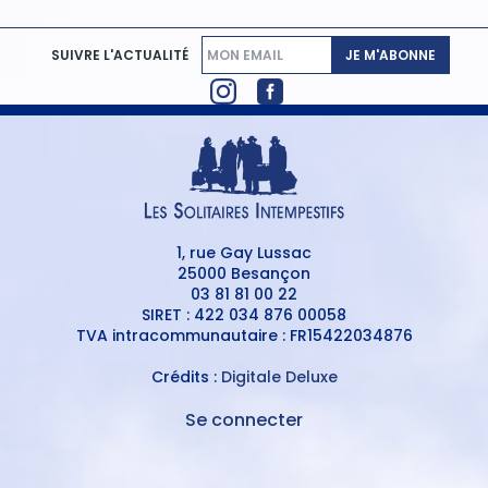
JE M'ABONNE
SUIVRE L'ACTUALITÉ
1, rue Gay Lussac
25000 Besançon
03 81 81 00 22
SIRET : 422 034 876 00058
TVA intracommunautaire : FR15422034876
Crédits :
Digitale Deluxe
Se connecter
MENU
DU
MENU
COMPTE