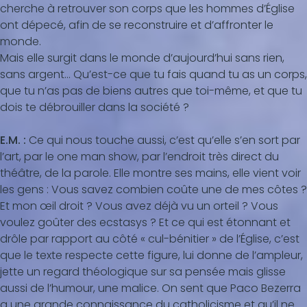
cherche à retrouver son corps que les hommes d’Église
ont dépecé, afin de se reconstruire et d’affronter le
monde.
Mais elle surgit dans le monde d’aujourd’hui sans rien,
sans argent… Qu’est-ce que tu fais quand tu as un corps,
que tu n’as pas de biens autres que toi-même, et que tu
dois te débrouiller dans la société ?
E.M. :
Ce qui nous touche aussi, c’est qu’elle s’en sort par
l’art, par le one man show, par l’endroit très direct du
théâtre, de la parole. Elle montre ses mains, elle vient voir
les gens : Vous savez combien coûte une de mes côtes ?
Et mon œil droit ? Vous avez déjà vu un orteil ? Vous
voulez goûter des ecstasys ? Et ce qui est étonnant et
drôle par rapport au côté « cul-bénitier » de l’Église, c’est
que le texte respecte cette figure, lui donne de l’ampleur,
jette un regard théologique sur sa pensée mais glisse
aussi de l’humour, une malice. On sent que Paco Bezerra
a une grande connaissance du catholicisme et qu’il ne