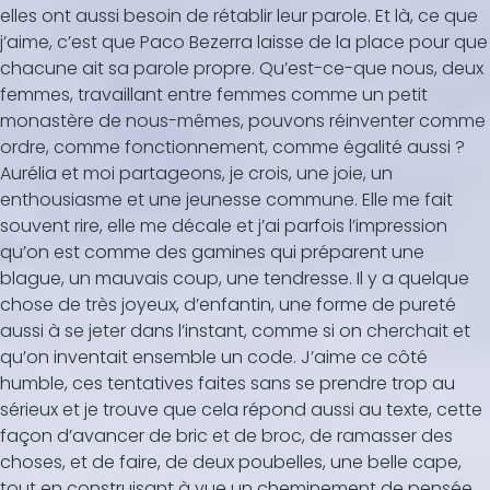
elles ont aussi besoin de rétablir leur parole. Et là, ce que
j’aime, c’est que Paco Bezerra laisse de la place pour que
chacune ait sa parole propre. Qu’est-ce-que nous, deux
femmes, travaillant entre femmes comme un petit
monastère de nous-mêmes, pouvons réinventer comme
ordre, comme fonctionnement, comme égalité aussi ?
Aurélia et moi partageons, je crois, une joie, un
enthousiasme et une jeunesse commune. Elle me fait
souvent rire, elle me décale et j’ai parfois l’impression
qu’on est comme des gamines qui préparent une
blague, un mauvais coup, une tendresse. Il y a quelque
chose de très joyeux, d’enfantin, une forme de pureté
aussi à se jeter dans l’instant, comme si on cherchait et
qu’on inventait ensemble un code. J’aime ce côté
humble, ces tentatives faites sans se prendre trop au
sérieux et je trouve que cela répond aussi au texte, cette
façon d’avancer de bric et de broc, de ramasser des
choses, et de faire, de deux poubelles, une belle cape,
tout en construisant à vue un cheminement de pensée.