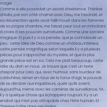
magie.
Comme si elle possédait un secret d’existence. Thérèse
d’Avila, par son côté charnel avec Dieu, me fascinait, et
sa résurrection après avoir failli mourir dans les flammes
de sa propre chambre, me faisait peur tout en m’incitant
à croire à ses pouvoirs surnaturels. Comme une sorcière
magique. Et puis il y a sa pensée, que je connaissais un
peu : cette idée de Dieu comme un château intérieur,
cette pensée magnifique selon laquelle il y a plusieurs
pièces pour s’approcher du mystère, et que la plus
grande pièce est en soi. Cela me plaît beaucoup, cette
idée du divin en nous. Je trouve que c’est un texte
d’espoir pour cela, qui, avec humour, sans lourdeur de
catéchèse, remet en nous de la force d’agir, le pouvoir
de se dérober aux inquisiteurs, quels qu’ils soient.
Aujourd’hui, même avec les caméras de surveillance, l’IA...
il y a quelque chose qui échappera toujours. Il y a un
endroit qui n’est pas attrapable chez l’être humain. Et
Thérèse l’offre dans ses mains.