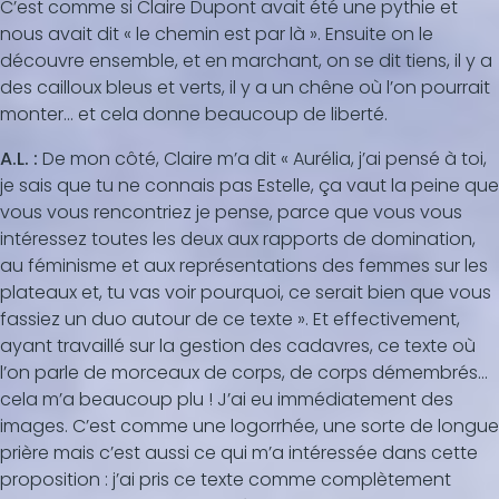
C’est comme si Claire Dupont avait été une pythie et
nous avait dit « le chemin est par là ». Ensuite on le
découvre ensemble, et en marchant, on se dit tiens, il y a
des cailloux bleus et verts, il y a un chêne où l’on pourrait
monter... et cela donne beaucoup de liberté.
A.L. :
De mon côté, Claire m’a dit « Aurélia, j’ai pensé à toi,
je sais que tu ne connais pas Estelle, ça vaut la peine que
vous vous rencontriez je pense, parce que vous vous
intéressez toutes les deux aux rapports de domination,
au féminisme et aux représentations des femmes sur les
plateaux et, tu vas voir pourquoi, ce serait bien que vous
fassiez un duo autour de ce texte ». Et effectivement,
ayant travaillé sur la gestion des cadavres, ce texte où
l’on parle de morceaux de corps, de corps démembrés…
cela m’a beaucoup plu ! J’ai eu immédiatement des
images. C’est comme une logorrhée, une sorte de longue
prière mais c’est aussi ce qui m’a intéressée dans cette
proposition : j’ai pris ce texte comme complètement