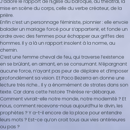
J’adore le rapport de l’Église au baroque, au théâtral, la
mise en scène du corps, celle du verbe créateur, de la
prière.
Enfin c’est un personnage féministe, pionnier : elle envoie
balader un mariage forcé pour s’appartenir, et fonde un
ordre avec des femmes pour échapper aux griffes des
hommes. Il y a là un rapport insolent à la norme, au
chemin.
C’est une femme cheval de feu, qui traverse l’existence
en se brûlant, en aimant, en se consumant. N’épargnant
aucune force, n’ayant pas peur de déplaire et d’imposer
profondément sa vision. Et Paco Bezerra en donne une
lecture très riche... Il y a énormément de strates dans son
texte. Car dans cette histoire Thérèse re-débarque.
Comment vivrait-elle notre monde, notre modernité ? Et
nous, comment recevons-nous aujourd’hui le divin, les
prophètes ? Y a-t-il encore de la place pour entendre
leurs mots ? Est-ce qu’on croit tous aux vies antérieures
ou pas ?