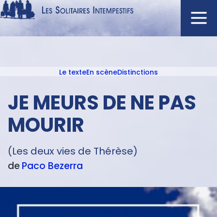
Aller
au
contenu
Navigation
principal
principale
Le texte
En scène
Distinctions
ACCUEIL
Menu
NOUVEAUTÉS
texte
JE MEURS DE NE PAS
AUTEURS
MOURIR
À L'AFFICHE
CATALOGUE
(Les deux vies de Thérèse)
DISTINCTIONS
de
Paco
Bezerra
CRITIQUES
PODCASTS