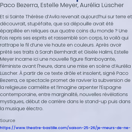
Paco Bezerra, Estelle Meyer, Aurélia Lüscher
Et si Sainte Thérèse d’Avila revenait aujourd’hui sur terre et
découvrait, stupéfaite, que sa dépouille avait été
éparpillée en reliques aux quatre coins du monde ? Une
fois repris ses esprits et rassemblé son corps, la voilà qui
rattrape le fil d’une vie haute en couleurs. Après avoir
prêté ses traits à Sarah Bernhardt et Gisèle Halimi, Estelle
Meyer incarne ici une nouvelle figure flamboyante,
féministe avant l'heure, dans une mise en scène d’Aurélia
Lüscher. À partir de ce texte drôle et insolent, signé Paco
Bezerra, ce spectacle promet de raviver la subversion de
la religieuse carmélite et l’imagine arpenter l’Espagne
contemporaine, entre marginalité, nouvelles révélations
mystiques, début de carrière dans le stand-up puis dans
la musique électro.
Source
https://www.theatre-bastille.com/saison-25-26/je-meurs-de-ne-